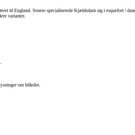
rteret til England. Senere specialiserede Kjældsdam sig i roquefort / 
ere varianter.
.
lysninger om billedet.