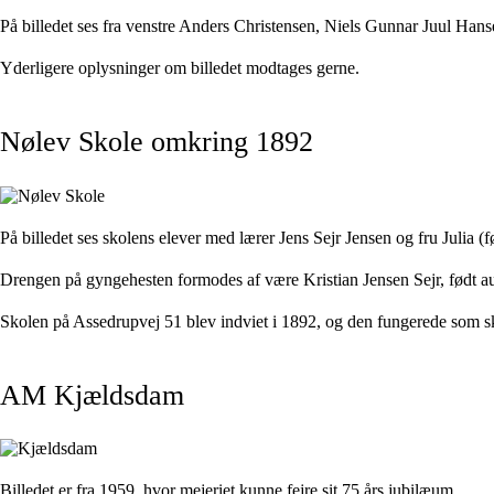
På billedet ses fra venstre Anders Christensen, Niels Gunnar Juul Hans
Yderligere oplysninger om billedet modtages gerne.
Nølev Skole omkring 1892
På billedet ses skolens elever med lærer Jens Sejr Jensen og fru Julia (
Drengen på gyngehesten formodes af være Kristian Jensen Sejr, født a
Skolen på Assedrupvej 51 blev indviet i 1892, og den fungerede som sk
AM Kjældsdam
Billedet er fra 1959, hvor mejeriet kunne fejre sit 75 års jubilæum