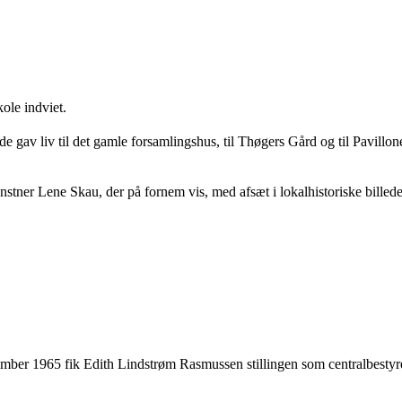
ole indviet.
e gav liv til det gamle forsamlingshus, til Thøgers Gård og til Pavillon
stner Lene Skau, der på fornem vis, med afsæt i lokalhistoriske billeder, h
ber 1965 fik Edith Lindstrøm Rasmussen stillingen som centralbestyrer.