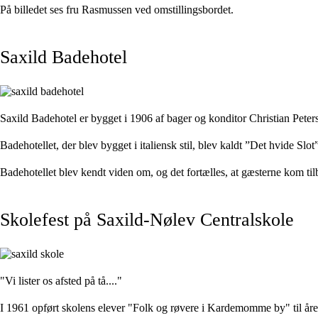
På billedet ses fru Rasmussen ved omstillingsbordet.
Saxild Badehotel
Saxild Badehotel er bygget i 1906 af bager og konditor Christian Pete
Badehotellet, der blev bygget i italiensk stil, blev kaldt ”Det hvide Slo
Badehotellet blev kendt viden om, og det fortælles, at gæsterne kom tilba
Skolefest på Saxild-Nølev Centralskole
"Vi lister os afsted på tå...."
I 1961 opført skolens elever "Folk og røvere i Kardemomme by" til året