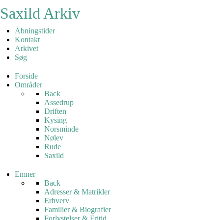
Saxild Arkiv
Åbningstider
Kontakt
Arkivet
Søg
Forside
Områder
Back
Assedrup
Driften
Kysing
Norsminde
Nølev
Rude
Saxild
Emner
Back
Adresser & Matrikler
Erhverv
Familier & Biografier
Forlystelser & Fritid