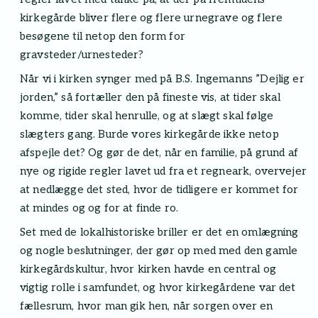
kirkegårde bliver flere og flere urnegrave og flere
besøgene til netop den form for
gravsteder/urnesteder?
Når vi i kirken synger med på B.S. Ingemanns ”Dejlig er
jorden,” så fortæller den på fineste vis, at tider skal
komme, tider skal henrulle, og at slægt skal følge
slægters gang. Burde vores kirkegårde ikke netop
afspejle det? Og gør de det, når en familie, på grund af
nye og rigide regler lavet ud fra et regneark, overvejer
at nedlægge det sted, hvor de tidligere er kommet for
at mindes og og for at finde ro.
Set med de lokalhistoriske briller er det en omlægning
og nogle beslutninger, der gør op med med den gamle
kirkegårdskultur, hvor kirken havde en central og
vigtig rolle i samfundet, og hvor kirkegårdene var det
fællesrum, hvor man gik hen, når sorgen over en