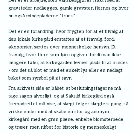
Det er et arbejde, som vanskeliggøres i takt med at
gravsteder nedlægges, gamle gravsten fjernes og hvor
nu også mindepladerne ”trues.”
Det er en forandring, hvor frygten for at et tilvalg af
den lokale kirkegård erstattes af et fravalg, fordi
økonomien sættes over menneskelige hensyn. Et
fravalg, hvor flere som Jørn opgiver, fordi man ikke
længere føler, at kirkegården levner plads til at mindes
- om det så blot er med et enkelt lys eller en nedlagt
buket som symbol på sit savn.
Fra arkivets side er håbet, at beslutningstagerne må
tage sagen alvorligt, og at Saksild kirkegård også
fremadrettet må vise, at slægt følger slægters gang, så
vi ikke ender med at skabe en stor og anonym
kirkegård med en grøn plæne, enkelte blomsterbede
og træer, men ribbet for historie og menneskeligt