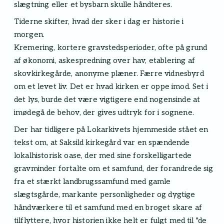
slægtning eller et bysbarn skulle håndteres.
Tiderne skifter, hvad der sker i dag er historie i
morgen.
Kremering, kortere gravstedsperioder, ofte på grund
af økonomi, askespredning over hav, etablering af
skovkirkegårde, anonyme plæner. Færre vidnesbyrd
om et levet liv. Det er hvad kirken er oppe imod. Set i
det lys, burde det være vigtigere end nogensinde at
imødegå de behov, der gives udtryk for i sognene.
Der har tidligere på Lokarkivets hjemmeside stået en
tekst om, at Saksild kirkegård var en spændende
lokalhistorisk oase, der med sine forskelligartede
gravminder fortalte om et samfund, der forandrede sig
fra et stærkt landbrugssamfund med gamle
slægtsgårde, markante personligheder og dygtige
håndværkere til et samfund med en broget skare af
tilflyttere, hvor historien ikke helt er fulgt med til "de