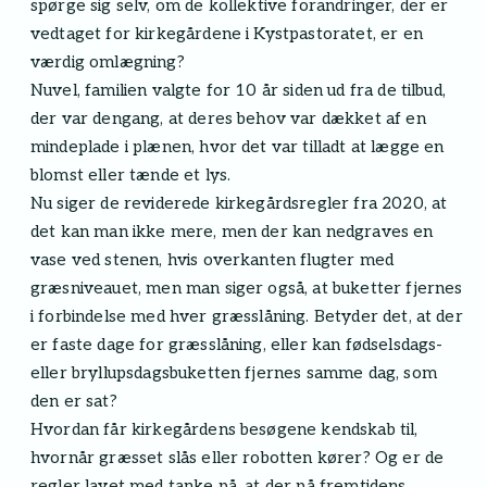
spørge sig selv, om de kollektive forandringer, der er
vedtaget for kirkegårdene i Kystpastoratet, er en
værdig omlægning?
Nuvel, familien valgte for 10 år siden ud fra de tilbud,
der var dengang, at deres behov var dækket af en
mindeplade i plænen, hvor det var tilladt at lægge en
blomst eller tænde et lys.
Nu siger de reviderede kirkegårdsregler fra 2020, at
det kan man ikke mere, men der kan nedgraves en
vase ved stenen, hvis overkanten flugter med
græsniveauet, men man siger også, at buketter fjernes
i forbindelse med hver græsslåning. Betyder det, at der
er faste dage for græsslåning, eller kan fødselsdags-
eller bryllupsdagsbuketten fjernes samme dag, som
den er sat?
Hvordan får kirkegårdens besøgene kendskab til,
hvornår græsset slås eller robotten kører? Og er de
regler lavet med tanke på, at der på fremtidens